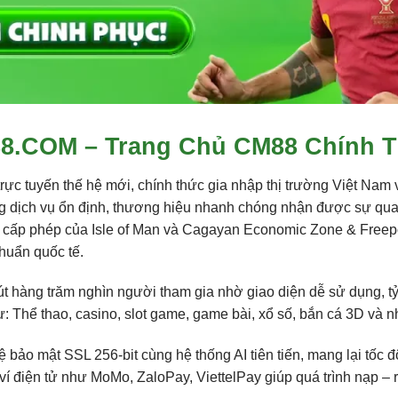
8.COM – Trang Chủ CM88 Chính T
rực tuyến thế hệ mới, chính thức gia nhập thị trường Việt Na
g dịch vụ ổn định, thương hiệu nhanh chóng nhận được sự qua
ự cấp phép của Isle of Man và Cagayan Economic Zone & Freeport
chuẩn quốc tế.
út hàng trăm nghìn người tham gia nhờ giao diện dễ sử dụng, t
Thể thao, casino, slot game, game bài, xổ số, bắn cá 3D và nhi
ảo mật SSL 256-bit cùng hệ thống AI tiên tiến, mang lại tốc độ 
ví điện tử như MoMo, ZaloPay, ViettelPay giúp quá trình nạp – r