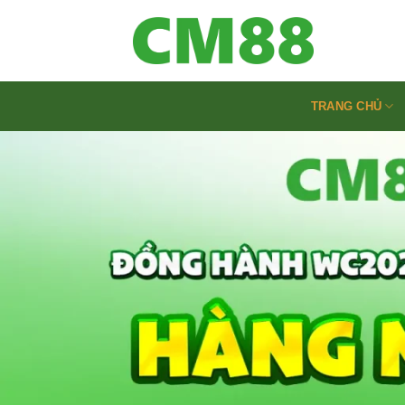
Bỏ
qua
nội
dung
TRANG CHỦ