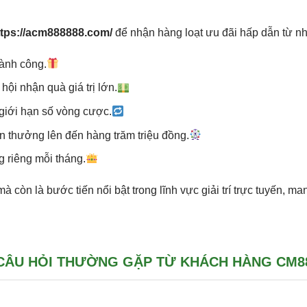
ttps://acm888888.com/
để nhận hàng loạt ưu đãi hấp dẫn từ nh
ành công.
ội nhận quà giá trị lớn.
giới hạn số vòng cược.
 thưởng lên đến hàng trăm triệu đồng.
 riêng mỗi tháng.
à còn là bước tiến nổi bật trong lĩnh vực giải trí trực tuyến, m
CÂU HỎI THƯỜNG GẶP TỪ KHÁCH HÀNG CM8