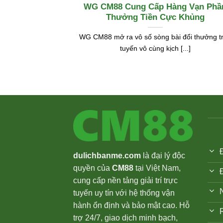
ng Lại Vô Số
WG CM88 Cung Cấp Hàng Vạn Phầ
ền Tỷ
Thưởng Tiền Cực Khủng
ian giải trí trực
WG CM88 mở ra vô số sòng bài đổi thưởng t
.]
tuyến vô cùng kịch [...]
dulichbanme.com
là đại lý độc
quyền của
CM88
tại Việt Nam,
cung cấp nền tảng giải trí trực
tuyến uy tín với hệ thống vận
hành ổn định và bảo mật cao. Hỗ
trợ 24/7, giao dịch minh bạch,