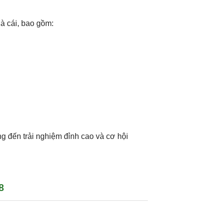
à cái, bao gồm:
ang đến trải nghiệm đỉnh cao và cơ hội
8