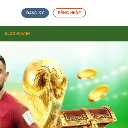
ĐĂNG NHẬP
ĐĂNG KÝ
I
BLOCKCHAIN